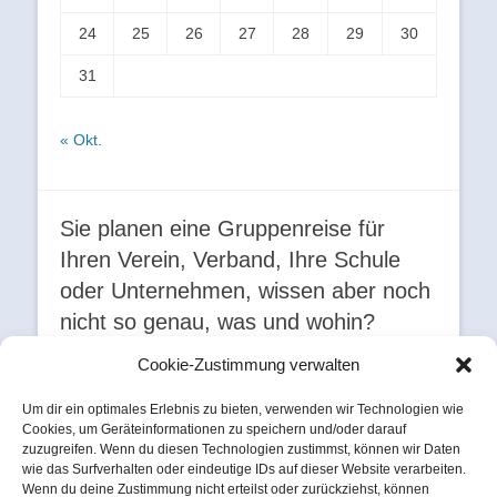
24
25
26
27
28
29
30
31
« Okt.
Sie planen eine Gruppenreise für
Ihren Verein, Verband, Ihre Schule
oder Unternehmen, wissen aber noch
nicht so genau, was und wohin?
Wir haben für Sie schöne Ziele ausgesucht und zu
Cookie-Zustimmung verwalten
Events zusammengestellt. Die hier beschriebene
Tour ist beispielhaft und kann individuell auf Sie
Um dir ein optimales Erlebnis zu bieten, verwenden wir Technologien wie
angepasst werden. Für besondere Wünsche
Cookies, um Geräteinformationen zu speichern und/oder darauf
und/oder Veranstaltungen sprechen Sie uns jederzeit
zuzugreifen. Wenn du diesen Technologien zustimmst, können wir Daten
wie das Surfverhalten oder eindeutige IDs auf dieser Website verarbeiten.
gerne an - Wir planen und organisieren Ihre Reise!
Wenn du deine Zustimmung nicht erteilst oder zurückziehst, können